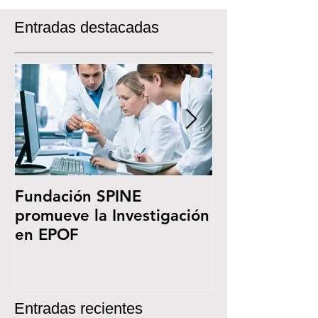
Entradas destacadas
Fundación SPINE
Jornada: Sín
promueve la Investigación
Smith-Magenis
en EPOF