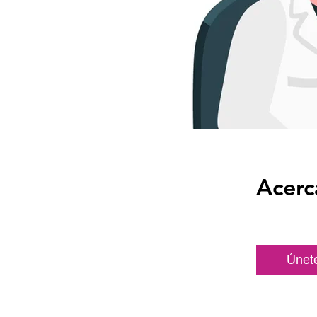
Acerc
Únet