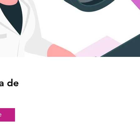
a de
e