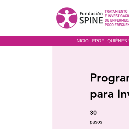
INICIO
EPOF
QUIÉNES
Progra
para In
30 pasos
30
pasos