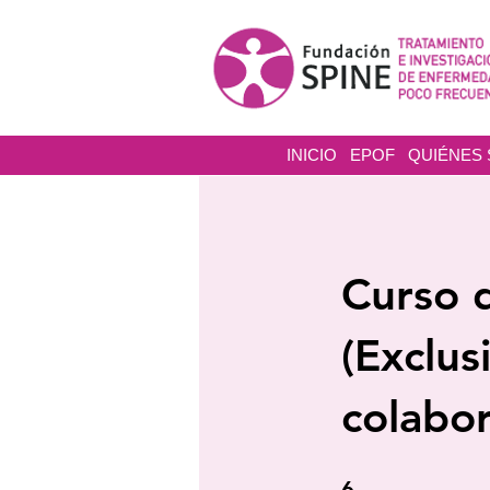
INICIO
EPOF
QUIÉNES
Curso 
(Exclus
colabo
6 pasos
6